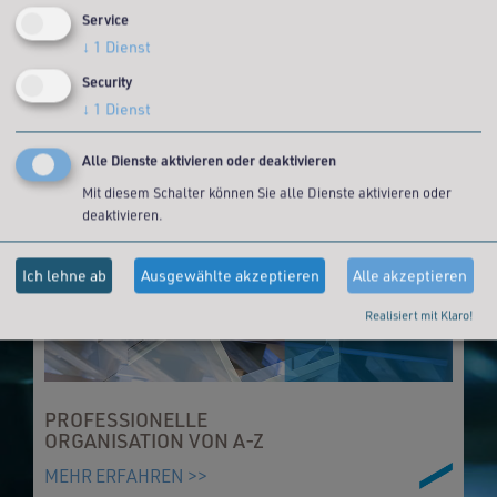
Service
FMG
LOGISTIK
↓
1
Dienst
®
Security
↓
1
Dienst
Alle Dienste aktivieren oder deaktivieren
Mit diesem Schalter können Sie alle Dienste aktivieren oder
deaktivieren.
Ich lehne ab
Ausgewählte akzeptieren
Alle akzeptieren
Realisiert mit Klaro!
PROFESSIONELLE
ORGANISATION VON A-Z
MEHR ERFAHREN >>