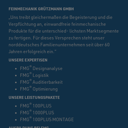
FEINMECHANIK GRÜTZMANN GMBH
„Uns treibt gleichermaßen die Begeisterung und die
Verpflichtung an, einwandfreie feinmechanische
Produkte für die unterschied- lichsten Marktsegmente
zu fertigen. Für dieses Versprechen steht unser
norddeutsches Familienunternehmen seit über 60
Jahren erfolgreich ein.“
UNSERE EXPERTISEN
®
FMG
Designanalyse
®
FMG
Logistik
®
FMG
Auditierbarkeit
®
FMG
Optimierung
UNSERE LEISTUNGSPAKETE
®
FMG
100PLUS
®
FMG
1000PLUS
®
FMG
100PLUS MONTAGE
AUSBILDUNG BEI FMG