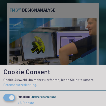
FMG
DESIGNANALYSE
®
Cookie Consent
Cookie Auswahl
Um mehr zu erfahren, lesen Sie bitte unsere
Datenschutzerklärung
.
VOM PROTOTYP
ZUR SERIENFERTIGUNG
Functional
(immer erforderlich)
MEHR ERFAHREN >>
↓
3
Dienste