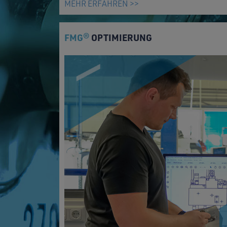
MEHR ERFAHREN >>
FMG
OPTIMIERUNG
®