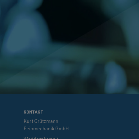
KONTAKT
Kurt Grützmann
Feinmechanik GmbH