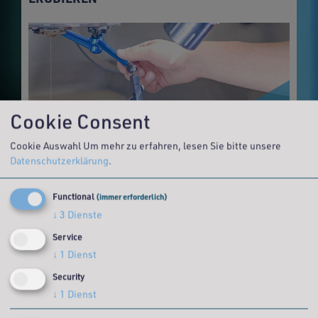
Cookie Consent
Cookie Auswahl
Um mehr zu erfahren, lesen Sie bitte unsere
Datenschutzerklärung
.
MEHR ERFAHREN >>
Functional
(immer erforderlich)
↓
3
Dienste
ENTGRATEN
Service
↓
1
Dienst
Security
↓
1
Dienst